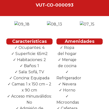
VUT-CO-000093
Características
Amenidades
✓ Ocupantes: 4
✓ Ropa
✓
✓ Superficie: 65m2
del hogar
Secadora
✓ Habitaciones: 2
✓ Menaje
✓ Plancha
✓ Baños: 1
de cocina
✓ TV
✓ Sala: Sofá, TV
✓
✓ Internet
✓ Concina: Equipada
Refrigerador
✓
✓ Camas: 1 x 150 cm – 2
✓ Nevera
Huerta/Jardí
x 90 cm
✓ Horno
✓ Terraza
✓ Acceso minusválidos:
✓
✓
No
Microondas
Muebles
✓ Admisión de
✓ Cafetera
ext.