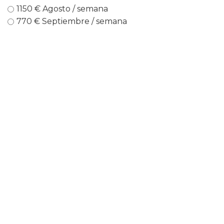
1150 € Agosto / semana
770 € Septiembre / semana
160 € Semana Santa / noche
Lugar de reseva
*
Lugar de reseva
*
Lugar de reseva
*