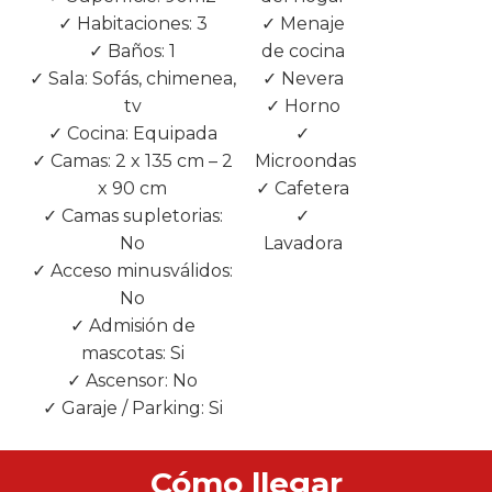
✓ Habitaciones: 3
✓ Menaje
✓
✓ Baños: 1
de cocina
Huerta/Jardí
✓ Sala: Sofás, chimenea,
✓ Nevera
✓ Terraza
tv
✓ Horno
✓
✓ Cocina: Equipada
✓
Muebles
✓ Camas: 2 x 135 cm – 2
Microondas
ext.
x 90 cm
✓ Cafetera
✓
✓ Camas supletorias:
✓
Barbacoa
No
Lavadora
✓ Acceso minusválidos:
No
✓ Admisión de
mascotas: Si
✓ Ascensor: No
✓ Garaje / Parking: Si
Cómo llegar