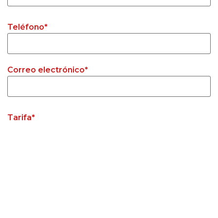
Teléfono
*
Correo electrónico
*
Tarifa
*
770 € Junio / semana
1090 € Julio / semana
1150 € Agosto / semana
770 € Septiembre / semana
160 € Semana Santa / noche