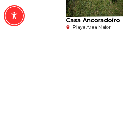
Casa Ancoradoiro
Playa Area Maior
4
Ocupantes 5
¿Listo para tu escapada
perfecta?
Descubre la belleza de Costa da Morte con
el alojamiento ideal para ti. Atención local,
confort y el mar a un paso.
Contáctanos